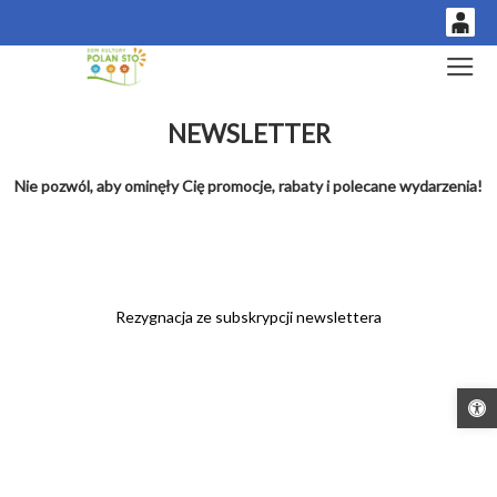
0
Gł
'
0,00
NEWSLETTER
PLN
Nie pozwól, aby ominęły Cię promocje, rabaty i polecane wydarzenia!
14
53
Rezygnacja ze subskrypcji newslettera
Otwórz pa